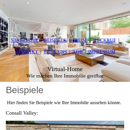
STARTSEITE
BEISPIELE
PREISE
RÜCKRUF
KONTAKT
ÜBER UNS
AGB
IMPRESSUM
Virtual-Home
Wie machen Ihre Immobilie greifbar
Beispiele
Hier finden Sie Beispiele wie Ihre Immobilie aussehen könnte.
Consall Valley: